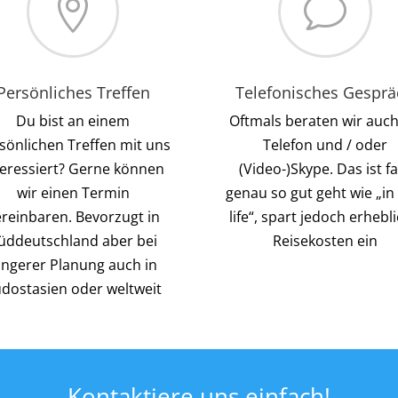

v
Persönliches Treffen
Telefonisches Gesprä
Du bist an einem
Oftmals beraten wir auch
sönlichen Treffen mit uns
Telefon und / oder
teressiert? Gerne können
(Video-)Skype. Das ist fa
wir einen Termin
genau so gut geht wie „in 
ereinbaren. Bevorzugt in
life“, spart jedoch erhebl
üddeutschland aber bei
Reisekosten ein
ängerer Planung auch in
dostasien oder weltweit
Kontaktiere uns einfach!