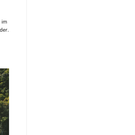
n im
der.