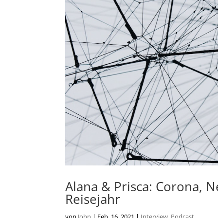
Alana & Prisca: Corona, 
Reisejahr
von
John
|
Feb. 16, 2021
|
Interview
,
Podcast